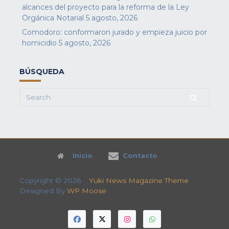
alcances del proyecto para la reforma de la Ley
Orgánica Notarial
5 agosto, 2026
Comodoro: conformaron jurado y empieza juicio por
homicidio
5 agosto, 2026
BÚSQUEDA
Search
for:
Inicio
Contacto
Copyright © 2026
Yuki News Magazine Theme
Designed By
WP Moose