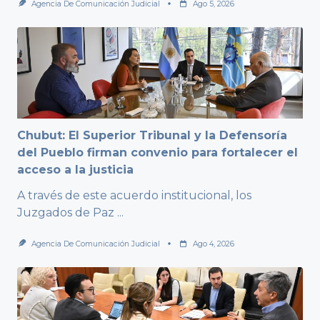
Agencia De Comunicación Judicial
Ago 5, 2026
Chubut: El Superior Tribunal y la Defensoría
del Pueblo firman convenio para fortalecer el
acceso a la justicia
A través de este acuerdo institucional, los
Juzgados de Paz
...
Agencia De Comunicación Judicial
Ago 4, 2026