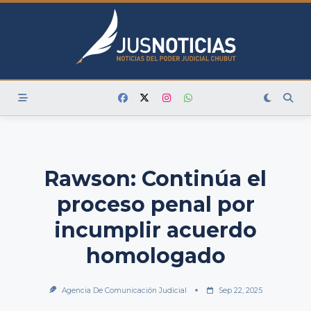
Skip
to
content
Rawson: Continúa el
proceso penal por
incumplir acuerdo
homologado
Agencia De Comunicación Judicial
Sep 22, 2025