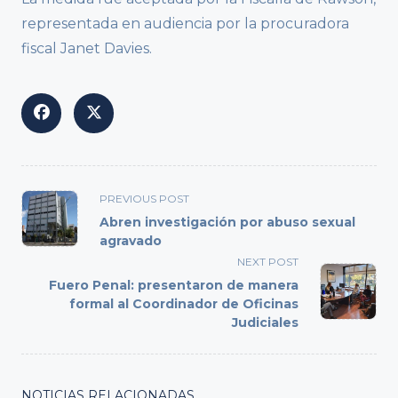
representada en audiencia por la procuradora
fiscal Janet Davies.
<span
PREVIOUS POST
class="nav-
Abren investigación por abuso sexual
subtitle
agravado
screen-
NEXT POST
reader-
Fuero Penal: presentaron de manera
text">Page</span>
formal al Coordinador de Oficinas
Judiciales
NOTICIAS RELACIONADAS