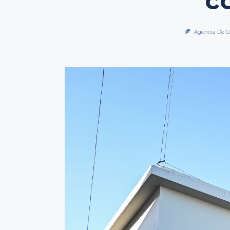
c
Agencia De C