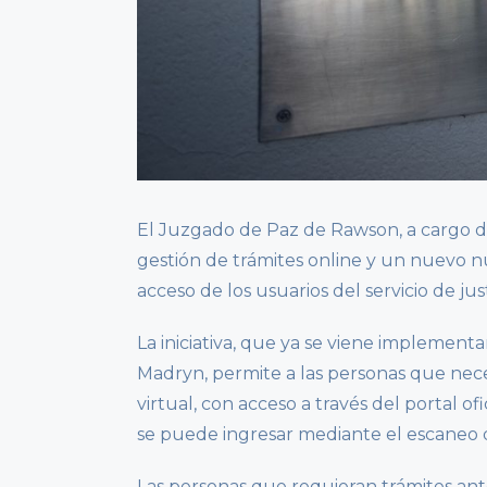
El Juzgado de Paz de Rawson, a cargo de 
gestión de trámites online y un nuevo 
acceso de los usuarios del servicio de just
La iniciativa, que ya se viene implemen
Madryn, permite a las personas que neces
virtual, con acceso a través del portal o
se puede ingresar mediante el escaneo de 
Las personas que requieran trámites ante