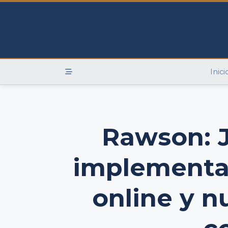
Skip
to
content
Inici
Rawson: 
implementa 
online y 