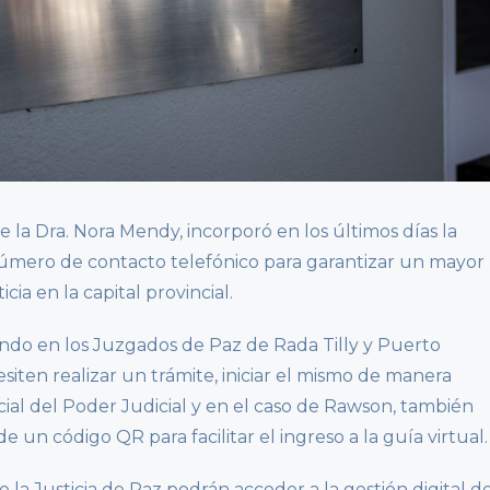
la Dra. Nora Mendy, incorporó en los últimos días la
número de contacto telefónico para garantizar un mayor
icia en la capital provincial.
tando en los Juzgados de Paz de Rada Tilly y Puerto
iten realizar un trámite, iniciar el mismo de manera
ficial del Poder Judicial y en el caso de Rawson, también
un código QR para facilitar el ingreso a la guía virtual.
 la Justicia de Paz podrán acceder a la gestión digital d