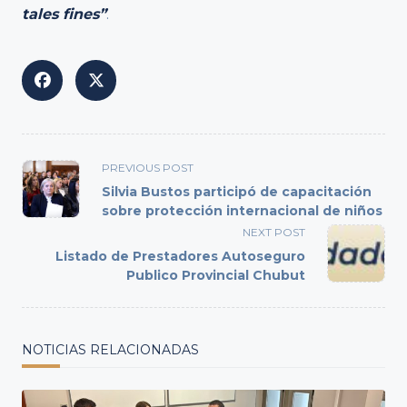
tales fines”
.
<span
PREVIOUS POST
class="nav-
Silvia Bustos participó de capacitación
subtitle
sobre protección internacional de niños
screen-
NEXT POST
reader-
Listado de Prestadores Autoseguro
text">Page</span>
Publico Provincial Chubut
NOTICIAS RELACIONADAS