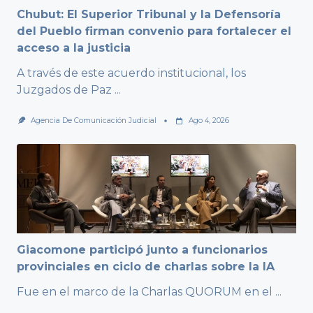
Chubut: El Superior Tribunal y la Defensoría
del Pueblo firman convenio para fortalecer el
acceso a la justicia
A través de este acuerdo institucional, los
Juzgados de Paz
...
Agencia De Comunicación Judicial
Ago 4, 2026
Giacomone participó junto a funcionarios
provinciales en ciclo de charlas sobre la IA
Fue en el marco de la Charlas QUORUM en el
...