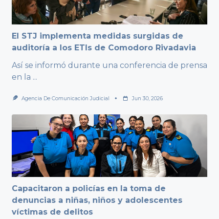
El STJ implementa medidas surgidas de
auditoría a los ETIs de Comodoro Rivadavia
Así se informó durante una conferencia de prensa
en la
...
Agencia De Comunicación Judicial
Jun 30, 2026
Capacitaron a policías en la toma de
denuncias a niñas, niños y adolescentes
víctimas de delitos