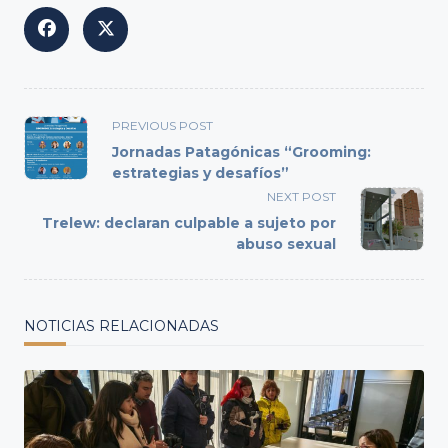
<span
PREVIOUS POST
class="nav-
Jornadas Patagónicas “Grooming:
subtitle
estrategias y desafíos”
screen-
NEXT POST
reader-
Trelew: declaran culpable a sujeto por
text">Page</span>
abuso sexual
NOTICIAS RELACIONADAS