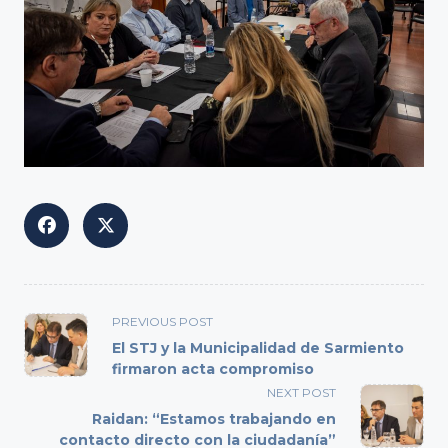
<span
PREVIOUS POST
class="nav-
El STJ y la Municipalidad de Sarmiento
subtitle
firmaron acta compromiso
screen-
NEXT POST
reader-
Raidan: “Estamos trabajando en
text">Page</span>
contacto directo con la ciudadanía”