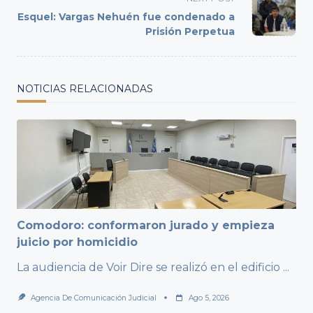
text">Page</span>
Esquel: Vargas Nehuén fue condenado a
Prisión Perpetua
NOTICIAS RELACIONADAS
Comodoro: conformaron jurado y empieza
juicio por homicidio
La audiencia de Voir Dire se realizó en el edificio
...
Agencia De Comunicación Judicial
Ago 5, 2026