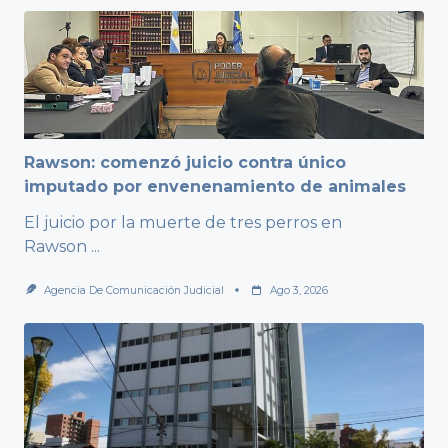
Rawson: comenzó juicio contra único
imputado por envenenamiento de animales
El juicio por la muerte de tres perros en
Rawson
...
Agencia De Comunicación Judicial
Ago 3, 2026