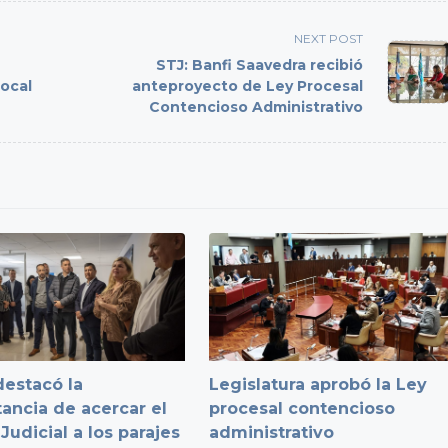
NEXT POST
STJ: Banfi Saavedra recibió
ocal
anteproyecto de Ley Procesal
Contencioso Administrativo
destacó la
Legislatura aprobó la Ley
ancia de acercar el
procesal contencioso
Judicial a los parajes
administrativo