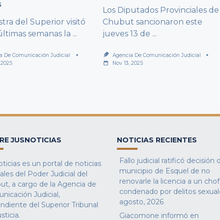
s
Los Diputados Provinciales de
stra del Superior visitó
Chubut sancionaron este
últimas semanas la
...
jueves 13 de
...
a De Comunicación Judicial
Agencia De Comunicación Judicial
 2025
Nov 13, 2025
RE JUSNOTICIAS
NOTICIAS RECIENTES
Fallo judicial ratificó decisión 
ticias es un portal de noticias
municipio de Esquel de no
iales del Poder Judicial del
renovarle la licencia a un cho
ut, a cargo de la Agencia de
condenado por delitos sexual
nicación Judicial,
agosto, 2026
ndiente del Superior Tribunal
sticia.
Giacomone informó en