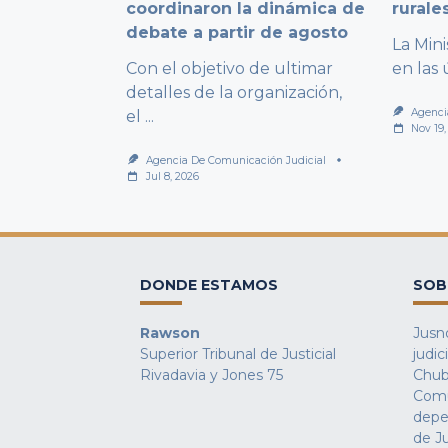
coordinaron la dinámica de
rurale
debate a partir de agosto
La Mini
Con el objetivo de ultimar
en las 
detalles de la organización,
Agenci
el
...
Nov 19,
Agencia De Comunicación Judicial
Jul 8, 2026
DONDE ESTAMOS
SOB
Rawson
Jusno
Superior Tribunal de Justicial
judic
Rivadavia y Jones 75
Chub
Comu
depe
de Ju