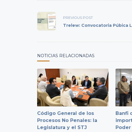
<span
class="nav-
PREVIOUS POST
subtitle
Trelew: Convocatoria Púbica L
screen-
reader-
text">Page</span>
NOTICIAS RELACIONADAS
Código General de los
Banfi 
Procesos No Penales: la
import
Legislatura y el STJ
Poder 