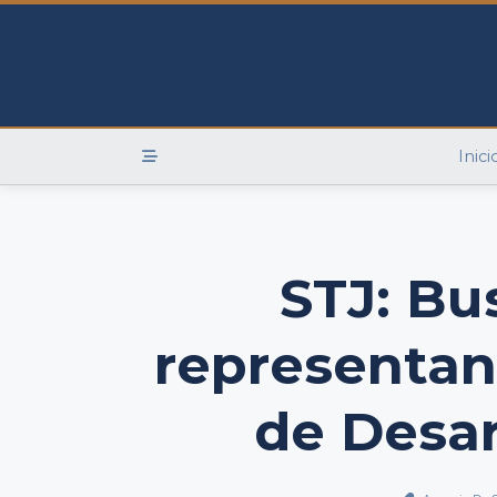
Skip
to
content
Inici
STJ: Bu
representan
de Desa