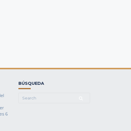
BÚSQUEDA
del
Search
for:
fer
es
6