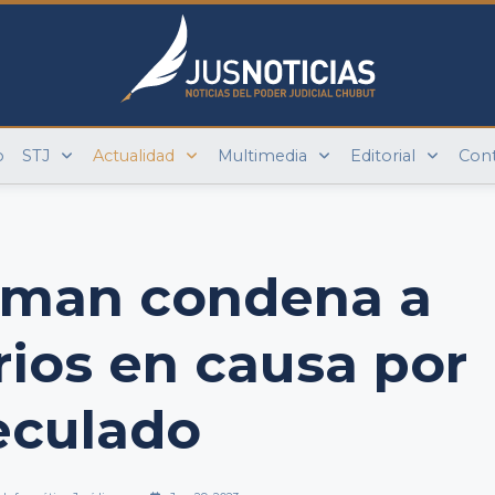
o
STJ
Actualidad
Multimedia
Editorial
Con
irman condena a
ios en causa por
eculado