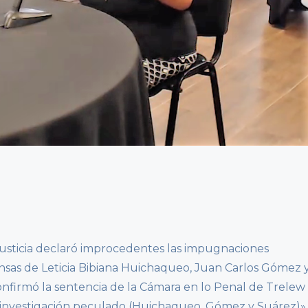
Justicia declaró improcedentes las impugnaciones
ensas de Leticia Bibiana Huichaqueo, Juan Carlos Gómez 
nfirmó la sentencia de la Cámara en lo Penal de Trelew
/investigación peculado (Huichaqueo, Gómez y Suárez)»