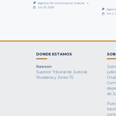
Agencia De Comunicación Judicial
Jun 30, 2026
Agenci
Jun 2, 
DONDE ESTAMOS
SOB
Rawson
Jusno
Superior Tribunal de Justicial
judic
Rivadavia y Jones 75
Chub
Comu
depe
de Ju
Pued
trav
cont