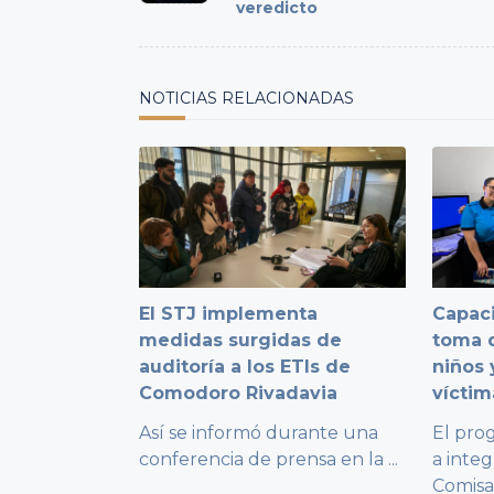
veredicto
screen-
reader-
text">Page</span>
NOTICIAS RELACIONADAS
El STJ implementa
Capaci
medidas surgidas de
toma d
auditoría a los ETIs de
niños 
Comodoro Rivadavia
víctim
Así se informó durante una
El pro
conferencia de prensa en la
...
a integ
Comisa