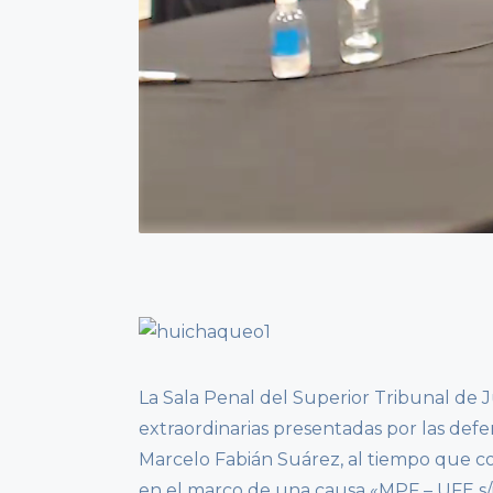
La Sala Penal del Superior Tribunal de 
extraordinarias presentadas por las def
Marcelo Fabián Suárez, al tiempo que co
en el marco de una causa «MPF – UFE s