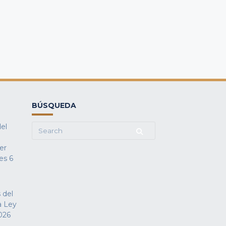
BÚSQUEDA
del
Search
for:
fer
es
6
 del
a Ley
026