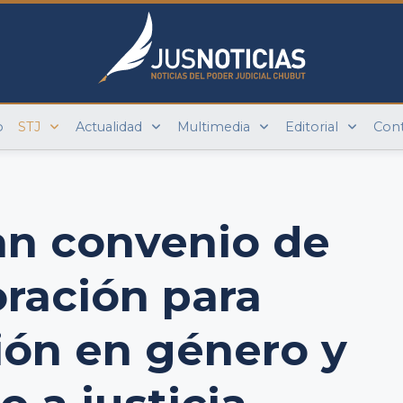
o
STJ
Actualidad
Multimedia
Editorial
Con
an convenio de
ración para
ión en género y