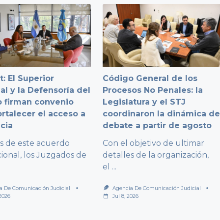
: El Superior
Código General de los
al y la Defensoría del
Procesos No Penales: la
 firman convenio
Legislatura y el STJ
ortalecer el acceso a
coordinaron la dinámica d
icia
debate a partir de agosto
és de este acuerdo
Con el objetivo de ultimar
cional, los Juzgados de
detalles de la organización,
el
...
a De Comunicación Judicial
Agencia De Comunicación Judicial
 2026
Jul 8, 2026