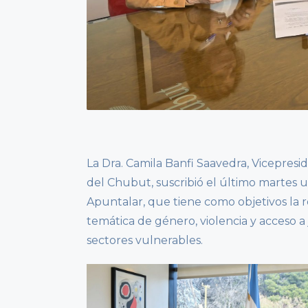
La Dra. Camila Banfi Saavedra, Vicepresid
del Chubut, suscribió el último martes
Apuntalar, que tiene como objetivos la r
temática de género, violencia y acceso a
sectores vulnerables.