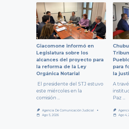
Giacomone informó en
Chubut
Legislatura sobre los
Tribun
alcances del proyecto para
Pueblo
la reforma de la Ley
para f
Orgánica Notarial
la just
El presidente del STJ estuvo
A trav
este miércoles en la
institu
comisión
...
Paz
...
Agencia De Comunicación Judicial
Agenci
Ago 5, 2026
Ago 4,