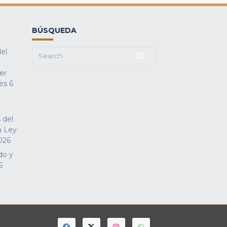
BÚSQUEDA
del
Search
for:
fer
es
6
 del
a Ley
026
do y
5