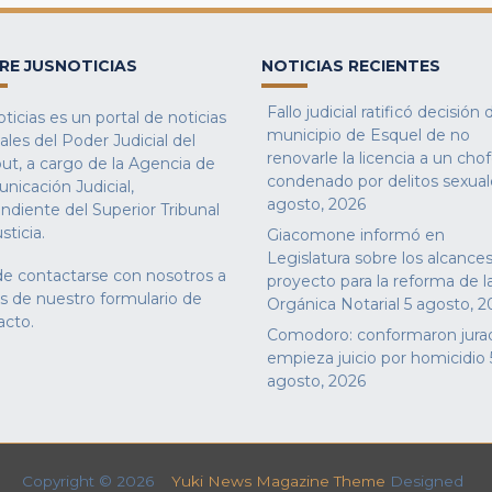
RE JUSNOTICIAS
NOTICIAS RECIENTES
Fallo judicial ratificó decisión 
ticias es un portal de noticias
municipio de Esquel de no
iales del Poder Judicial del
renovarle la licencia a un cho
ut, a cargo de la Agencia de
condenado por delitos sexual
nicación Judicial,
agosto, 2026
ndiente del Superior Tribunal
sticia.
Giacomone informó en
Legislatura sobre los alcances
e contactarse con nosotros a
proyecto para la reforma de l
és de nuestro
formulario de
Orgánica Notarial
5 agosto, 2
acto
.
Comodoro: conformaron jura
empieza juicio por homicidio
agosto, 2026
Copyright © 2026
Yuki News Magazine Theme
Designed