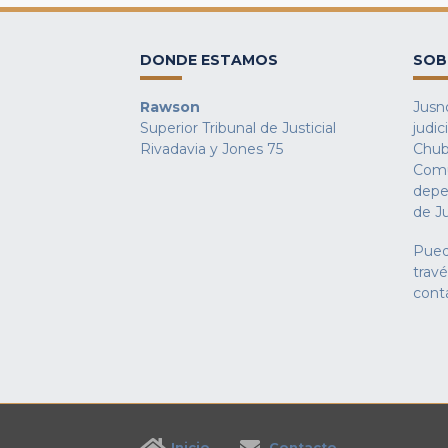
DONDE ESTAMOS
SOB
Rawson
Jusno
Superior Tribunal de Justicial
judic
Rivadavia y Jones 75
Chub
Comu
depe
de Ju
Pued
trav
cont
Inicio
Contacto