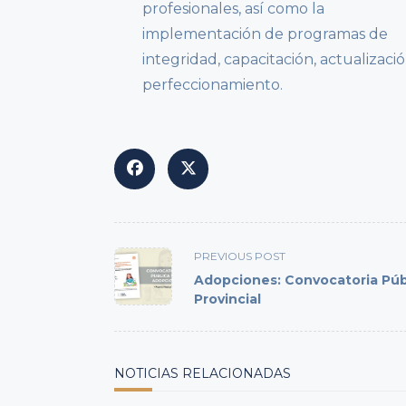
profesionales, así como la
implementación de programas de
integridad, capacitación, actualizació
perfeccionamiento.
<span
PREVIOUS POST
class="nav-
Adopciones: Convocatoria Púb
subtitle
Provincial
screen-
reader-
text">Page</span>
NOTICIAS RELACIONADAS