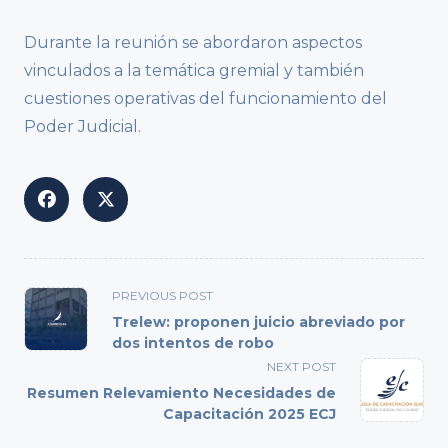
Durante la reunión se abordaron aspectos
vinculados a la temática gremial y también
cuestiones operativas del funcionamiento del
Poder Judicial.
<span
PREVIOUS POST
class="nav-
Trelew: proponen juicio abreviado por
subtitle
dos intentos de robo
screen-
NEXT POST
reader-
Resumen Relevamiento Necesidades de
text">Page</span>
Capacitación 2025 ECJ