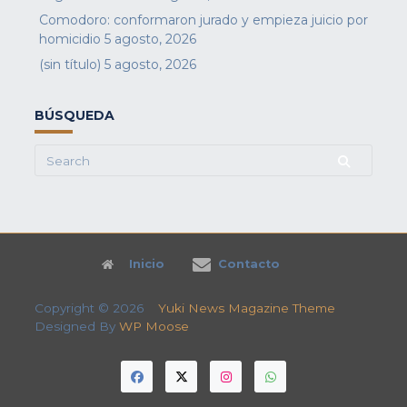
Comodoro: conformaron jurado y empieza juicio por
homicidio
5 agosto, 2026
(sin título)
5 agosto, 2026
BÚSQUEDA
Search
for:
Inicio
Contacto
Copyright © 2026
Yuki News Magazine Theme
Designed By
WP Moose