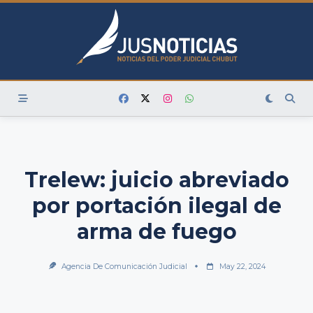
Skip
to
content
Trelew: juicio abreviado
por portación ilegal de
arma de fuego
Agencia De Comunicación Judicial
May 22, 2024