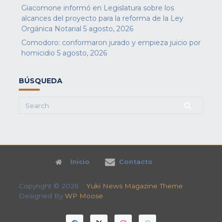
Giacomone informó en Legislatura sobre los
alcances del proyecto para la reforma de la Ley
Orgánica Notarial
5 agosto, 2026
Comodoro: conformaron jurado y empieza juicio por
homicidio
5 agosto, 2026
BÚSQUEDA
Search
for:
Inicio
Contacto
Copyright © 2026
Yuki News Magazine Theme
Designed By
WP Moose