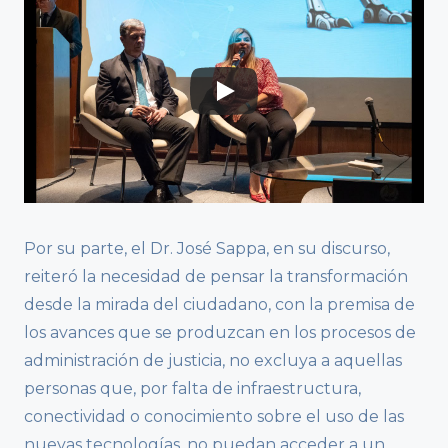
Por su parte, el Dr. José Sappa, en su discurso,
reiteró la necesidad de pensar la transformación
desde la mirada del ciudadano, con la premisa de
los avances que se produzcan en los procesos de
administración de justicia, no excluya a aquellas
personas que, por falta de infraestructura,
conectividad o conocimiento sobre el uso de las
nuevas tecnologías, no puedan acceder a un