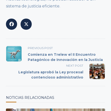
sistema de justicia eficiente.
<span
PREVIOUS POST
class="nav-
Comienza en Trelew el II Encuentro
subtitle
Patagónico de Innovación en la Justicia
screen-
NEXT POST
reader-
Legislatura aprobó la Ley procesal
text">Page</span>
contencioso administrativo
NOTICIAS RELACIONADAS