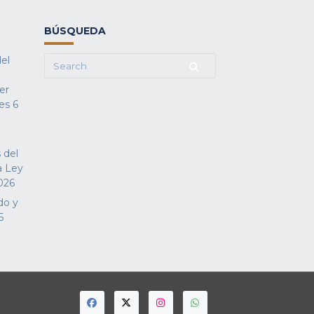
BÚSQUEDA
del
Search
for:
fer
es
6
 del
a Ley
026
do y
5