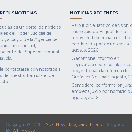
RE JUSNOTICIAS
NOTICIAS RECIENTES
Fallo judicial ratificó decisión 
ticias es un portal de noticias
municipio de Esquel de no
iales del Poder Judicial del
renovarle la licencia a un cho
ut, a cargo de la Agencia de
condenado por delitos sexual
nicación Judicial,
agosto, 2026
ndiente del Superior Tribunal
sticia.
Giacomone informó en
Legislatura sobre los alcances
e contactarse con nosotros a
proyecto para la reforma de l
és de nuestro
formulario de
Orgánica Notarial
5 agosto, 2
acto
.
Comodoro: conformaron jura
empieza juicio por homicidio
agosto, 2026
Copyright © 2026
Yuki News Magazine Theme
Designed
By
WP Moose