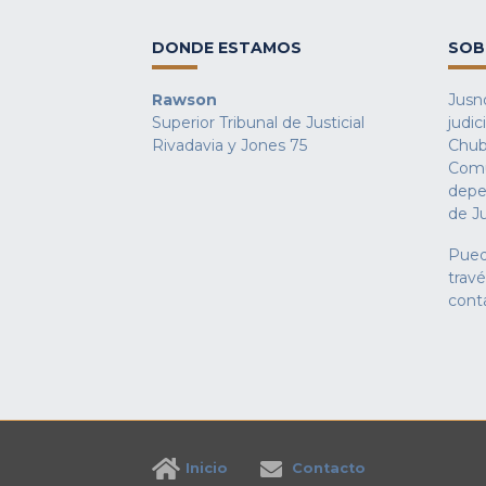
DONDE ESTAMOS
SOB
Rawson
Jusno
Superior Tribunal de Justicial
judic
Rivadavia y Jones 75
Chub
Comu
depe
de Ju
Pued
trav
cont
Inicio
Contacto