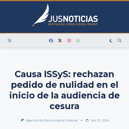
Skip
to
content
Causa ISSyS: rechazan
pedido de nulidad en el
inicio de la audiencia de
cesura
Agencia De Comunicación Judicial
Nov 21, 2024