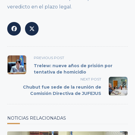
veredicto en el plazo legal.
<span
PREVIOUS POST
class="nav-
Trelew: nueve años de prisión por
subtitle
tentativa de homicidio
screen-
NEXT POST
reader-
Chubut fue sede de la reunión de
text">Page</span>
Comisión Directiva de JUFEJUS
NOTICIAS RELACIONADAS