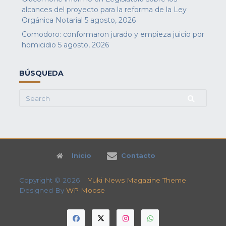
alcances del proyecto para la reforma de la Ley
Orgánica Notarial
5 agosto, 2026
Comodoro: conformaron jurado y empieza juicio por
homicidio
5 agosto, 2026
BÚSQUEDA
Search
for:
Inicio
Contacto
Copyright © 2026
Yuki News Magazine Theme
Designed By
WP Moose