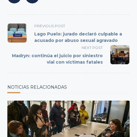
<span
PREVIOUS POST
class="nav-
Lago Puelo: jurado declaró culpable a
subtitle
acusado por abuso sexual agravado
screen-
NEXT POST
reader-
Madryn: continúa el juicio por siniestro
text">Page</span>
vial con víctimas fatales
NOTICIAS RELACIONADAS