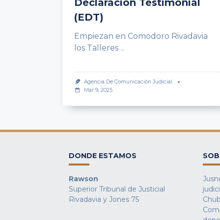
Declaración Testimonial
(EDT)
Empiezan en Comodoro Rivadavia
los Talleres
...
Agencia De Comunicación Judicial
Mar 9, 2025
DONDE ESTAMOS
SOB
Rawson
Jusno
Superior Tribunal de Justicial
judic
Rivadavia y Jones 75
Chub
Comu