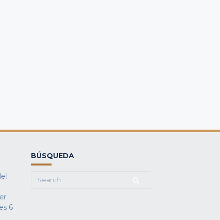
BÚSQUEDA
del
Search
for:
fer
es
6