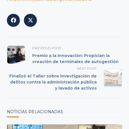
<span
PREVIOUS POST
class="nav-
Premio a la Innovación: Propician la
subtitle
creación de terminales de autogestión
screen-
NEXT POST
reader-
Finalizó el Taller sobre investigación de
text">Page</span>
delitos contra la administración pública
y lavado de activos
NOTICIAS RELACIONADAS