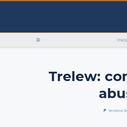
Skip
to
content
Inici
Trelew: co
abu
Secretaría D