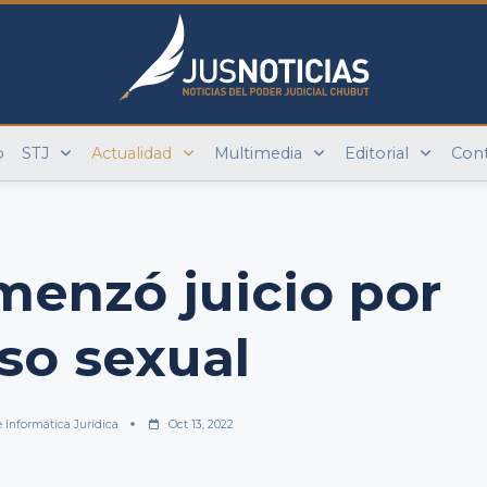
o
STJ
Actualidad
Multimedia
Editorial
Con
menzó juicio por
so sexual
e Informática Jurídica
Oct 13, 2022