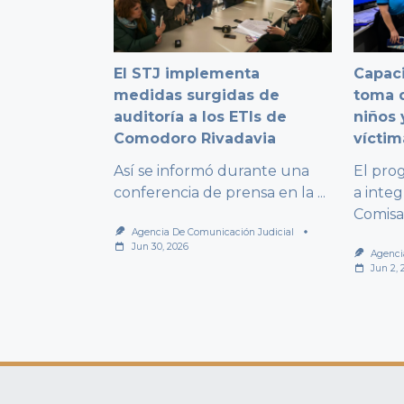
El STJ implementa
Capaci
medidas surgidas de
toma d
auditoría a los ETIs de
niños 
Comodoro Rivadavia
víctim
Así se informó durante una
El pro
conferencia de prensa en la
...
a integ
Comisa
Agencia De Comunicación Judicial
Jun 30, 2026
Agenci
Jun 2, 