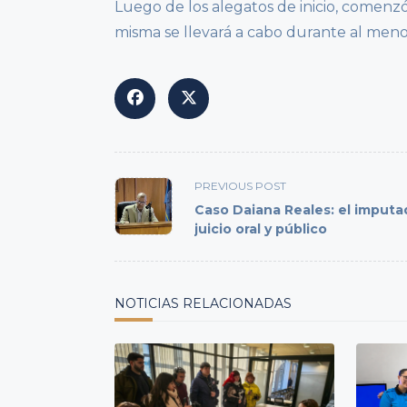
Luego de los alegatos de inicio, comenz
misma se llevará a cabo durante al men
<span
PREVIOUS POST
class="nav-
Caso Daiana Reales: el imputad
subtitle
juicio oral y público
screen-
reader-
text">Page</span>
NOTICIAS RELACIONADAS