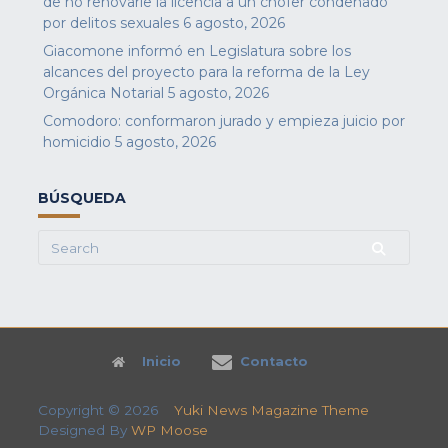
de no renovarle la licencia a un chofer condenado
por delitos sexuales
6 agosto, 2026
Giacomone informó en Legislatura sobre los
alcances del proyecto para la reforma de la Ley
Orgánica Notarial
5 agosto, 2026
Comodoro: conformaron jurado y empieza juicio por
homicidio
5 agosto, 2026
BÚSQUEDA
Search
for:
Inicio
Contacto
Copyright © 2026
Yuki News Magazine Theme
Designed By
WP Moose