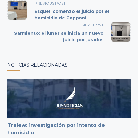
<span
PREVIOUS POST
class="nav-
Esquel: comenzó el juicio por el
subtitle
homicidio de Copponi
screen-
NEXT POST
reader-
Sarmiento: el lunes se inicia un nuevo
text">Page</span>
juicio por jurados
NOTICIAS RELACIONADAS
Trelew: investigación por intento de
homicidio