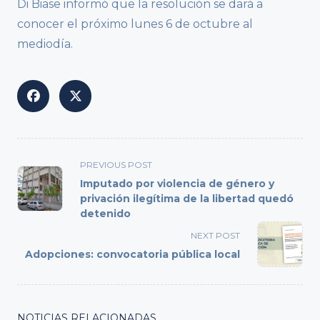
Di Biase informó que la resolución se dará a
conocer el próximo lunes 6 de octubre al
mediodía.
<span
PREVIOUS POST
class="nav-
Imputado por violencia de género y
subtitle
privación ilegítima de la libertad quedó
detenido
screen-
reader-
NEXT POST
text">Page</span>
Adopciones: convocatoria pública local
NOTICIAS RELACIONADAS