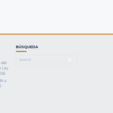
BÚSQUEDA
Search
 del
for:
a Ley
026
do y
5