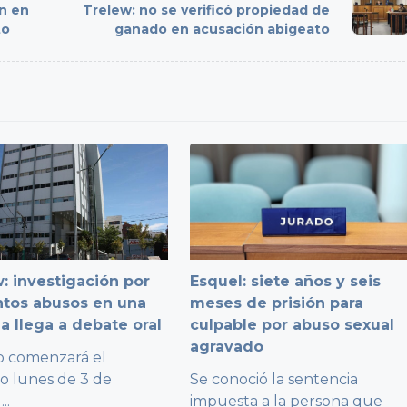
n en
Trelew: no se verificó propiedad de
to
ganado en acusación abigeato
: investigación por
Esquel: siete años y seis
ntos abusos en una
meses de prisión para
a llega a debate oral
culpable por abuso sexual
agravado
io comenzará el
o lunes de 3 de
Se conoció la sentencia
...
impuesta a la persona que