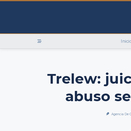
Skip
to
content
Inici
Trelew: jui
abuso se
Agencia De 