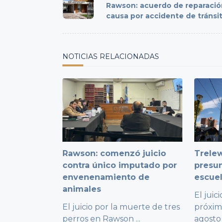
class="nav-
Rawson: acuerdo de reparació
subtitle
causa por accidente de tránsi
screen-
reader-
text">Page</span>
NOTICIAS RELACIONADAS
Rawson: comenzó juicio
Trelew
contra único imputado por
presu
envenenamiento de
escuel
animales
El juic
El juicio por la muerte de tres
próxim
perros en Rawson
...
agosto