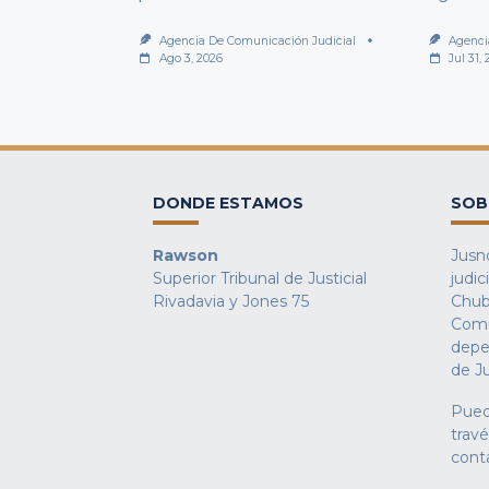
Agencia De Comunicación Judicial
Agenci
Ago 3, 2026
Jul 31,
DONDE ESTAMOS
SOB
Rawson
Jusno
Superior Tribunal de Justicial
judic
Rivadavia y Jones 75
Chub
Comu
depe
de Ju
Pued
trav
cont