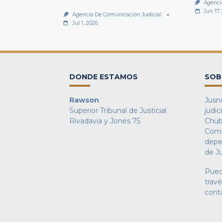
Agenci
Jun 17,
Agencia De Comunicación Judicial
Jul 1, 2026
DONDE ESTAMOS
SOB
Rawson
Jusno
Superior Tribunal de Justicial
judic
Rivadavia y Jones 75
Chub
Comu
depe
de Ju
Pued
trav
cont