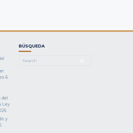
BÚSQUEDA
del
Search
for:
fer
es
6
 del
a Ley
026
do y
5