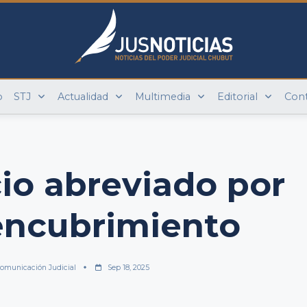
o
STJ
Actualidad
Multimedia
Editorial
Con
cio abreviado por
encubrimiento
omunicación Judicial
Sep 18, 2025