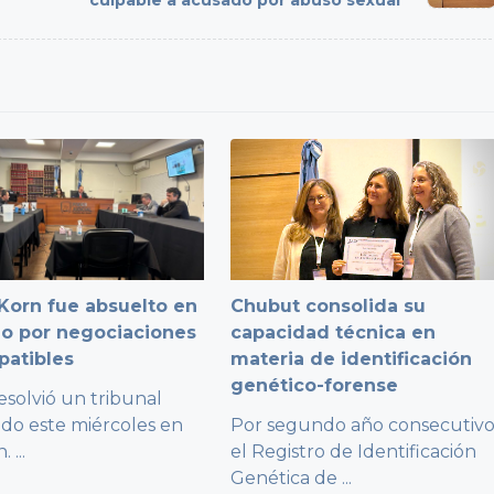
culpable a acusado por abuso sexual
Korn fue absuelto en
Chubut consolida su
cio por negociaciones
capacidad técnica en
patibles
materia de identificación
genético-forense
resolvió un tribunal
ado este miércoles en
Por segundo año consecutiv
n.
...
el Registro de Identificación
Genética de
...