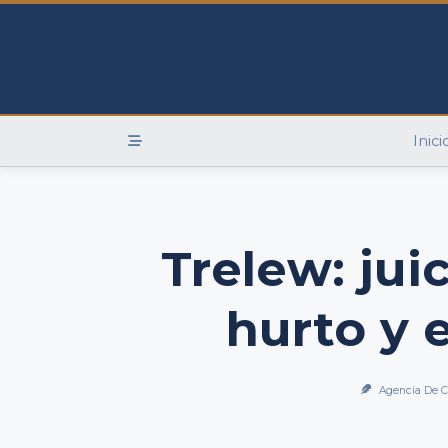
Skip
to
content
Inici
Trelew: jui
hurto y 
Agencia De C