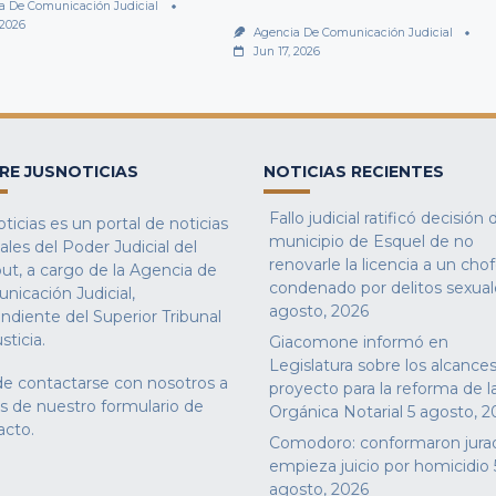
a De Comunicación Judicial
 2026
Agencia De Comunicación Judicial
Jun 17, 2026
RE JUSNOTICIAS
NOTICIAS RECIENTES
Fallo judicial ratificó decisión 
ticias es un portal de noticias
municipio de Esquel de no
iales del Poder Judicial del
renovarle la licencia a un cho
ut, a cargo de la Agencia de
condenado por delitos sexual
nicación Judicial,
agosto, 2026
ndiente del Superior Tribunal
sticia.
Giacomone informó en
Legislatura sobre los alcances
e contactarse con nosotros a
proyecto para la reforma de l
és de nuestro
formulario de
Orgánica Notarial
5 agosto, 2
acto
.
Comodoro: conformaron jura
empieza juicio por homicidio
agosto, 2026