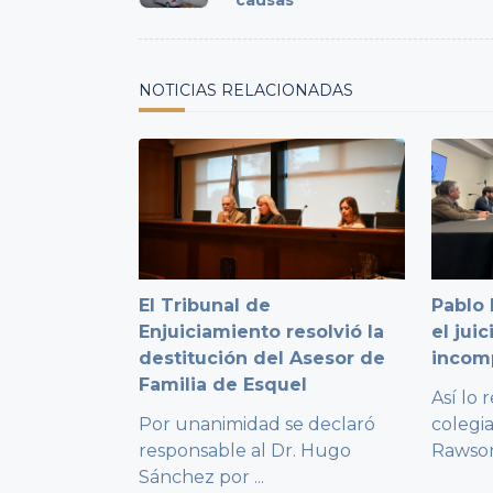
causas
screen-
reader-
text">Page</span>
NOTICIAS RELACIONADAS
El Tribunal de
Pablo 
Enjuiciamiento resolvió la
el jui
destitución del Asesor de
incom
Familia de Esquel
Así lo 
Por unanimidad se declaró
colegi
responsable al Dr. Hugo
Rawso
Sánchez por
...