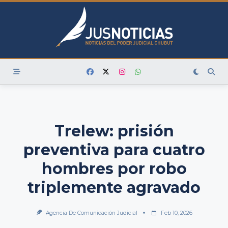
Skip
to
content
Trelew: prisión
preventiva para cuatro
hombres por robo
triplemente agravado
Agencia De Comunicación Judicial
Feb 10, 2026