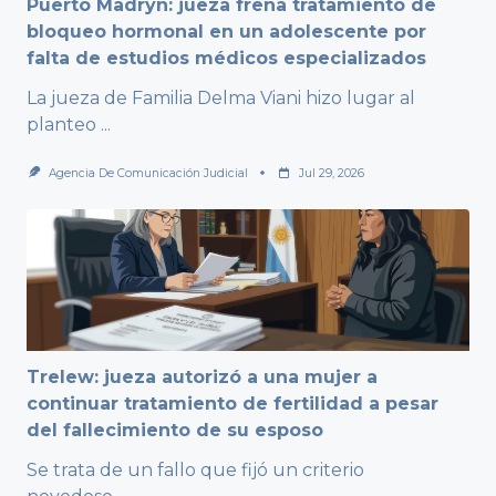
Puerto Madryn: jueza frena tratamiento de
bloqueo hormonal en un adolescente por
falta de estudios médicos especializados
La jueza de Familia Delma Viani hizo lugar al
planteo
...
Agencia De Comunicación Judicial
Jul 29, 2026
Trelew: jueza autorizó a una mujer a
continuar tratamiento de fertilidad a pesar
del fallecimiento de su esposo
Se trata de un fallo que fijó un criterio