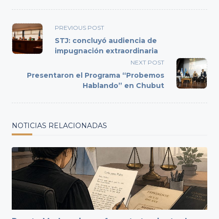
<span
PREVIOUS POST
class="nav-
STJ: concluyó audiencia de
subtitle
impugnación extraordinaria
screen-
NEXT POST
reader-
Presentaron el Programa “Probemos
text">Page</span>
Hablando” en Chubut
NOTICIAS RELACIONADAS