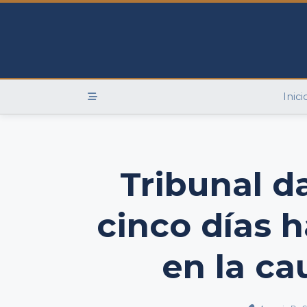
Skip
to
content
Inici
Tribunal d
cinco días 
en la ca