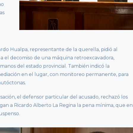
no
as
rdo Hualpa, representante de la querella, pidió al
ga el decomiso de una máquina retroexcavadora,
 manos del estado provincial. También indicó la
ediación en el lugar, con monitoreo permanente, para
autóctonas.
sación, el defensor particular del acusado, rechazó los
ongan a Ricardo Alberto La Regina la pena mínima, que en
suspenso.