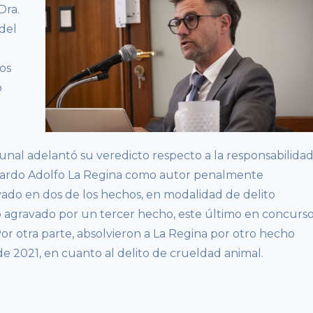
Dra.
 del
os
o
ibunal adelantó su veredicto respecto a la responsabilida
icardo Adolfo La Regina como autor penalmente
vado en dos de los hechos, en modalidad de delito
 agravado por un tercer hecho, este último en concurs
Por otra parte, absolvieron a La Regina por otro hecho
de 2021, en cuanto al delito de crueldad animal.