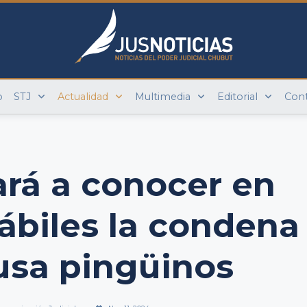
o
STJ
Actualidad
Multimedia
Editorial
Con
ará a conocer en
hábiles la condena
usa pingüinos