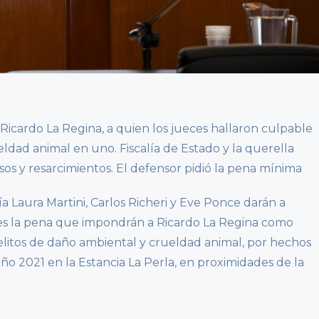
a Ricardo La Regina, a quien los jueces hallaron culpable
ldad animal en uno. Fiscalía de Estado y la querella
sos y resarcimientos. El defensor pidió la pena mínima
ía Laura Martini, Carlos Richeri y Eve Ponce darán a
les la pena que impondrán a Ricardo La Regina como
litos de daño ambiental y crueldad animal, por hechos
ño 2021 en la Estancia La Perla, en proximidades de la