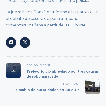
lindera, cuya propietaria dio aviso a la policía.
La jueza Ivana González informó a las partes que
el debate de cesura de pena a imponer
comenzará mañana a partir de las 10 horas.
<span
PREVIOUS POST
class="nav-
Trelew: juicio abreviado por tres causas
subtitle
de robo agravado
screen-
NEXT POST
reader-
Cambio de autoridades en JuFeJus
text">Page</span>