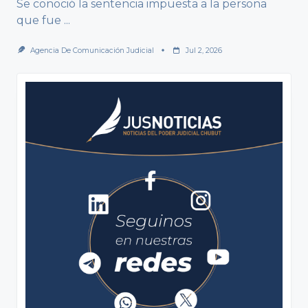
Se conoció la sentencia impuesta a la persona
que fue
...
Agencia De Comunicación Judicial
Jul 2, 2026