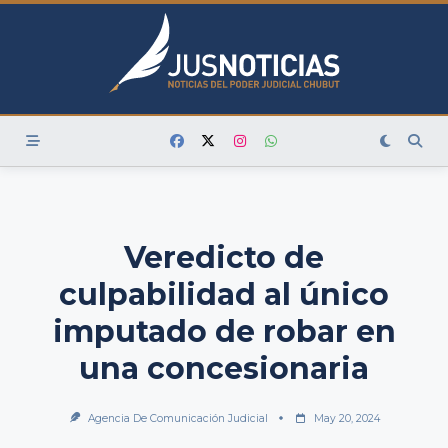
Skip
to
content
Veredicto de
culpabilidad al único
imputado de robar en
una concesionaria
Agencia De Comunicación Judicial
May 20, 2024