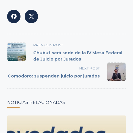
<span
PREVIOUS POST
class="nav-
Chubut será sede de la IV Mesa Federal
subtitle
de Juicio por Jurados
screen-
NEXT POST
reader-
Comodoro: suspenden juicio por jurados
text">Page</span>
NOTICIAS RELACIONADAS