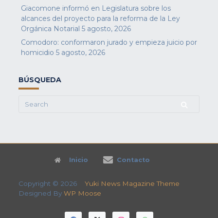
Giacomone informó en Legislatura sobre los
alcances del proyecto para la reforma de la Ley
Orgánica Notarial
5 agosto, 2026
Comodoro: conformaron jurado y empieza juicio por
homicidio
5 agosto, 2026
BÚSQUEDA
Search
for:
Inicio
Contacto
Copyright © 2026
Yuki News Magazine Theme
Designed By
WP Moose