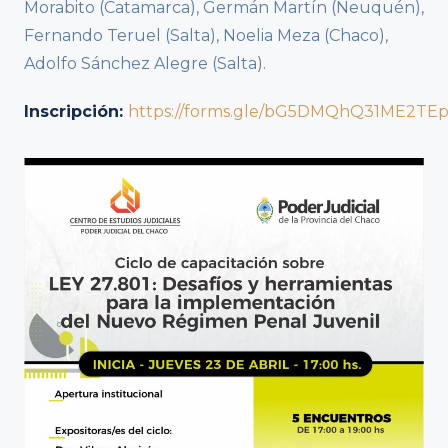
Morabito (Catamarca), Germán Martín (Neuquén),
Fernando Teruel (Salta), Noelia Meza (Chaco),
Adolfo Sánchez Alegre (Salta).
Inscripción:
https://forms.gle/bG5DMQhQ31ME2TE