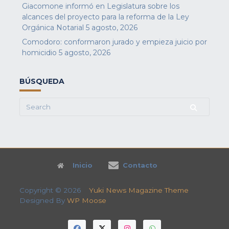
Giacomone informó en Legislatura sobre los
alcances del proyecto para la reforma de la Ley
Orgánica Notarial
5 agosto, 2026
Comodoro: conformaron jurado y empieza juicio por
homicidio
5 agosto, 2026
BÚSQUEDA
Search
for:
Inicio
Contacto
Copyright © 2026
Yuki News Magazine Theme
Designed By
WP Moose