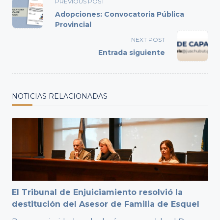
<span
PREVIOUS POST
class="nav-
Adopciones: Convocatoria Pública
subtitle
Provincial
screen-
NEXT POST
reader-
Entrada siguiente
text">Page</span>
NOTICIAS RELACIONADAS
El Tribunal de Enjuiciamiento resolvió la
destitución del Asesor de Familia de Esquel