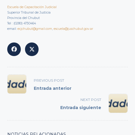
Escuela de Capacitación Judicial
Superior Tribunal de Justicia
Provincia del Chubut
Tel : (0280) 4730464
email:
ecjchubut@gmail.com
,
escuela@juschubut.gov.ar
<span
PREVIOUS POST
class="nav-
Entrada anterior
subtitle
screen-
NEXT POST
reader-
Entrada siguiente
text">Page</span>
NOTICIAS RELACIONADAS