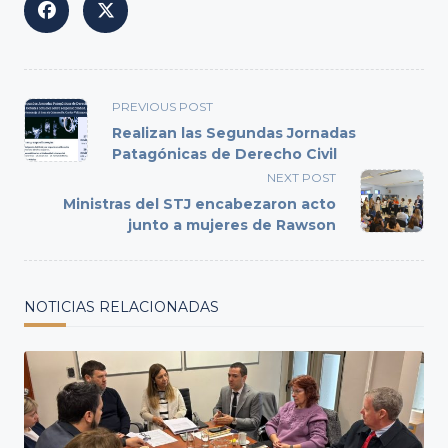
<span
PREVIOUS POST
class="nav-
Realizan las Segundas Jornadas
subtitle
Patagónicas de Derecho Civil
screen-
NEXT POST
reader-
Ministras del STJ encabezaron acto
text">Page</span>
junto a mujeres de Rawson
NOTICIAS RELACIONADAS