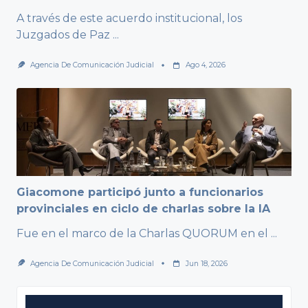
A través de este acuerdo institucional, los
Juzgados de Paz
...
Agencia De Comunicación Judicial
Ago 4, 2026
Giacomone participó junto a funcionarios
provinciales en ciclo de charlas sobre la IA
Fue en el marco de la Charlas QUORUM en el
...
Agencia De Comunicación Judicial
Jun 18, 2026