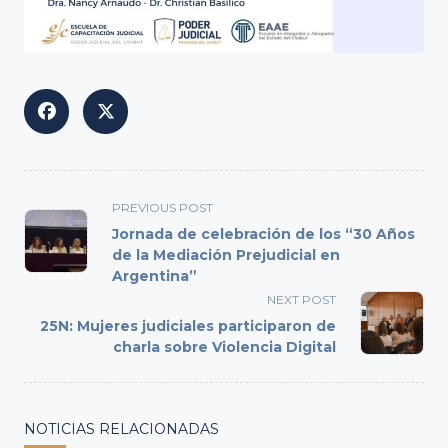
<span
PREVIOUS POST
class="nav-
Jornada de celebración de los “30 Años
subtitle
de la Mediación Prejudicial en
Argentina”
screen-
reader-
NEXT POST
text">Page</span>
25N: Mujeres judiciales participaron de
charla sobre Violencia Digital
NOTICIAS RELACIONADAS