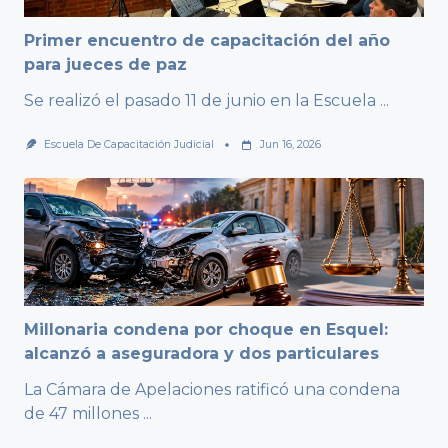
Primer encuentro de capacitación del año
para jueces de paz
Se realizó el pasado 11 de junio en la Escuela
...
Escuela De Capacitación Judicial
Jun 16, 2026
Millonaria condena por choque en Esquel:
alcanzó a aseguradora y dos particulares
La Cámara de Apelaciones ratificó una condena
de 47 millones
...