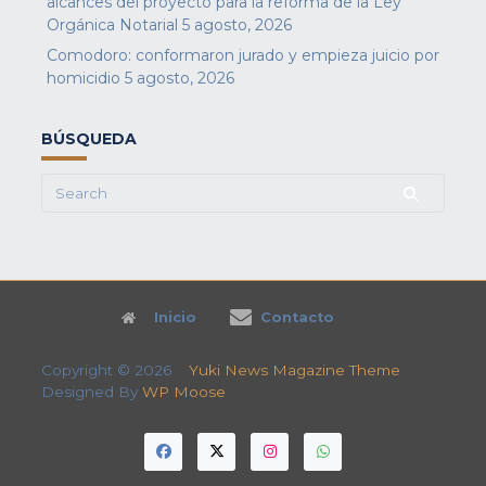
alcances del proyecto para la reforma de la Ley
Orgánica Notarial
5 agosto, 2026
Comodoro: conformaron jurado y empieza juicio por
homicidio
5 agosto, 2026
BÚSQUEDA
Search
for:
Inicio
Contacto
Copyright © 2026
Yuki News Magazine Theme
Designed By
WP Moose