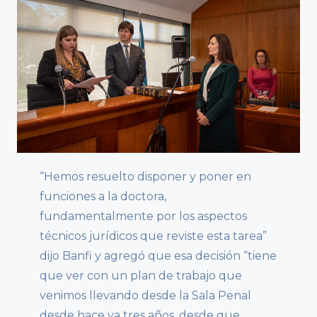
“Hemos resuelto disponer y poner en
funciones a la doctora,
fundamentalmente por los aspectos
técnicos jurídicos que reviste esta tarea”
dijo Banfi y agregó que esa decisión “tiene
que ver con un plan de trabajo que
venimos llevando desde la Sala Penal
desde hace ya tres años, desde que