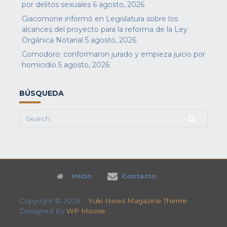
por delitos sexuales
6 agosto, 2026
Giacomone informó en Legislatura sobre los
alcances del proyecto para la reforma de la Ley
Orgánica Notarial
5 agosto, 2026
Comodoro: conformaron jurado y empieza juicio por
homicidio
5 agosto, 2026
BÚSQUEDA
Search
for:
Inicio
Contacto
Copyright © 2026
Yuki News Magazine Theme
Designed By
WP Moose