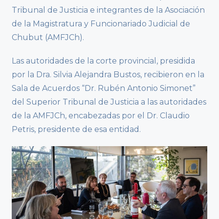
Tribunal de Justicia e integrantes de la Asociación
de la Magistratura y Funcionariado Judicial de
Chubut (AMFJCh).
Las autoridades de la corte provincial, presidida
por la Dra. Silvia Alejandra Bustos, recibieron en la
Sala de Acuerdos “Dr. Rubén Antonio Simonet”
del Superior Tribunal de Justicia a las autoridades
de la AMFJCh, encabezadas por el Dr. Claudio
Petris, presidente de esa entidad.