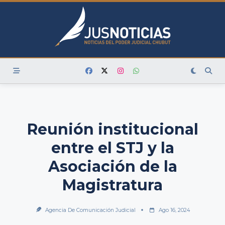
Skip
to
content
Reunión institucional
entre el STJ y la
Asociación de la
Magistratura
Agencia De Comunicación Judicial
Ago 16, 2024