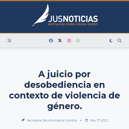
Skip
to
content
A juicio por
desobediencia en
contexto de violencia de
género.
Secretaría De Informática Jurídica
Nov 17, 2022