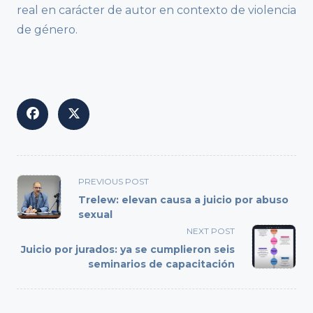
real en carácter de autor en contexto de violencia
de género.
<span
PREVIOUS POST
class="nav-
Trelew: elevan causa a juicio por abuso
subtitle
sexual
screen-
NEXT POST
reader-
Juicio por jurados: ya se cumplieron seis
text">Page</span>
seminarios de capacitación