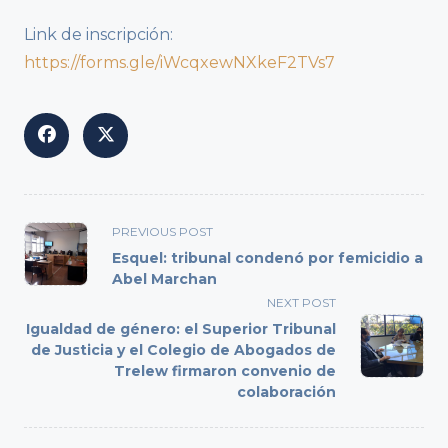
Link de inscripción:
https://forms.gle/iWcqxewNXkeF2TVs7
<span
PREVIOUS POST
class="nav-
Esquel: tribunal condenó por femicidio a
subtitle
Abel Marchan
screen-
NEXT POST
reader-
Igualdad de género: el Superior Tribunal
text">Page</span>
de Justicia y el Colegio de Abogados de
Trelew firmaron convenio de
colaboración