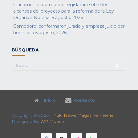
Giacomone informó en Legislatura sobre los
alcances del proyecto para la reforma de la Ley
Orgánica Notarial
5 agosto, 2026
Comodoro: conformaron jurado y empieza juicio por
homicidio
5 agosto, 2026
BÚSQUEDA
Search
for:
Inicio
Contacto
Copyright © 2026
Yuki News Magazine Theme
Designed By
WP Moose