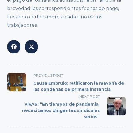
el pago de los salarios atrasados, informando a la
brevedad las correspondientes fechas de pago,
llevando certidumbre a cada uno de los
trabajadores.
<span
PREVIOUS POST
class="nav-
Causa Embrujo: ratificaron la mayoría de
subtitle
las condenas de primera instancia
screen-
NEXT POST
reader-
VIVAS: “En tiempos de pandemia,
text">Page</span>
necesitamos dirigentes sindicales
serios”