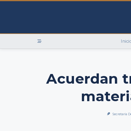
Skip
to
content
Inici
Acuerdan t
materi
Secretaría D