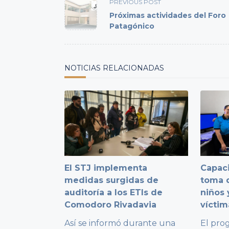
<span
PREVIOUS POST
class="nav-
Próximas actividades del Foro
subtitle
Patagónico
screen-
reader-
text">Page</span>
NOTICIAS RELACIONADAS
El STJ implementa
Capaci
medidas surgidas de
toma d
auditoría a los ETIs de
niños 
Comodoro Rivadavia
víctim
Así se informó durante una
El pro