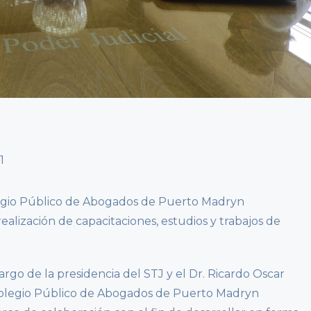
olegio Público de Abogados de Puerto Madryn
ealización de capacitaciones, estudios y trabajos de
cargo de la presidencia del STJ y el Dr. Ricardo Oscar
 Colegio Público de Abogados de Puerto Madryn