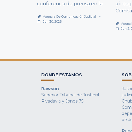
conferencia de prensa en la
...
a integ
Comisa
Agencia De Comunicación Judicial
Jun 30, 2026
Agenci
Jun 2, 
DONDE ESTAMOS
SOB
Rawson
Jusno
Superior Tribunal de Justicial
judic
Rivadavia y Jones 75
Chub
Comu
depe
de Ju
Pued