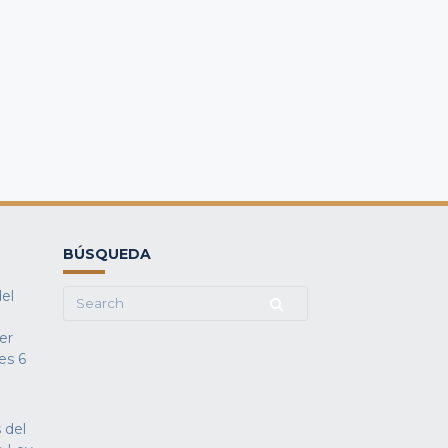
BÚSQUEDA
del
Search
for:
fer
es
6
 del