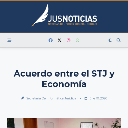
Skip
to
content
Acuerdo entre el STJ y
Economía
Secretaría De Informática Jurídica
Ene 10, 2020