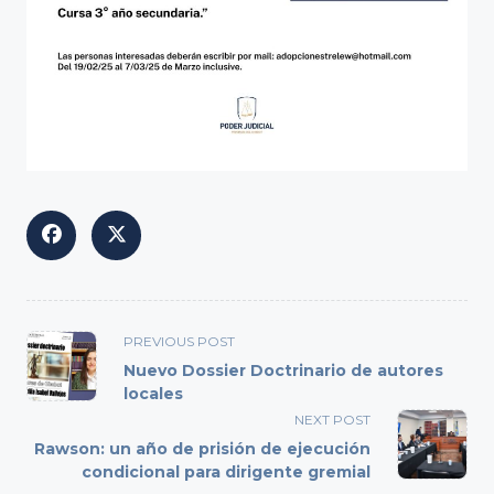
<span
PREVIOUS POST
class="nav-
Nuevo Dossier Doctrinario de autores
subtitle
locales
screen-
NEXT POST
reader-
Rawson: un año de prisión de ejecución
text">Page</span>
condicional para dirigente gremial