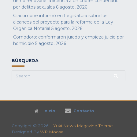
de no renovarle la licencia a un chofer condenado
por delitos sexuales
6 agosto, 2026
Giacomone informó en Legislatura sobre los
alcances del proyecto para la reforma de la Ley
Orgánica Notarial
5 agosto, 2026
Comodoro: conformaron jurado y empieza juicio por
homicidio
5 agosto, 2026
BÚSQUEDA
Search
for:
Inicio
Contacto
Copyright © 2026
Yuki News Magazine Theme
Designed By
WP Moose