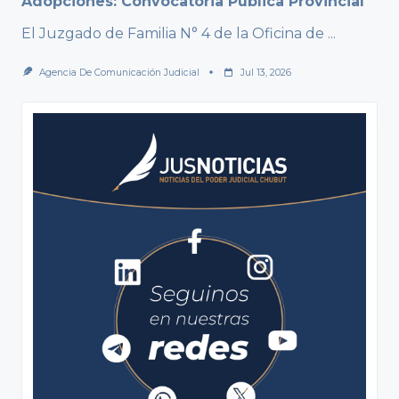
Adopciones: Convocatoria Pública Provincial
El Juzgado de Familia N° 4 de la Oficina de
...
Agencia De Comunicación Judicial
Jul 13, 2026