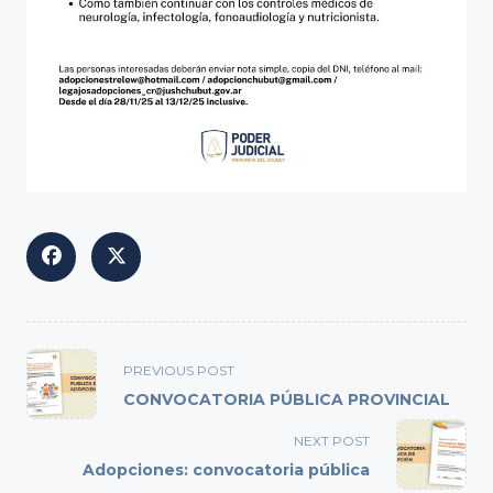
<span
PREVIOUS POST
class="nav-
CONVOCATORIA PÚBLICA PROVINCIAL
subtitle
screen-
NEXT POST
reader-
Adopciones: convocatoria pública
text">Page</span>