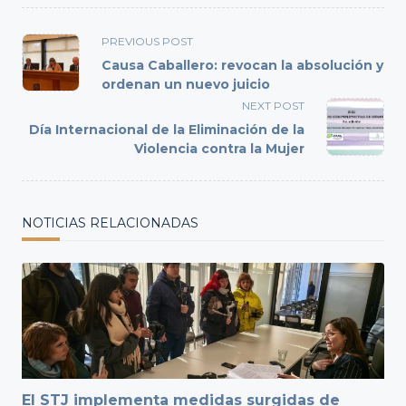
<span
PREVIOUS POST
class="nav-
Causa Caballero: revocan la absolución y
subtitle
ordenan un nuevo juicio
screen-
NEXT POST
reader-
Día Internacional de la Eliminación de la
text">Page</span>
Violencia contra la Mujer
NOTICIAS RELACIONADAS
El STJ implementa medidas surgidas de