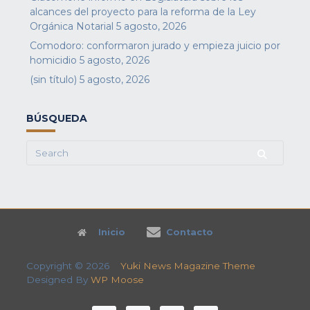
alcances del proyecto para la reforma de la Ley
Orgánica Notarial
5 agosto, 2026
Comodoro: conformaron jurado y empieza juicio por
homicidio
5 agosto, 2026
(sin título)
5 agosto, 2026
BÚSQUEDA
Search
for:
Inicio
Contacto
Copyright © 2026
Yuki News Magazine Theme
Designed By
WP Moose